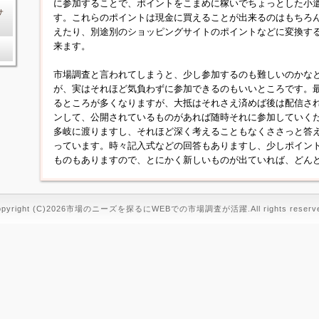
に参加することで、ポイントをこまめに稼いでちょっとした小
サ
す。これらのポイントは現金に買えることが出来るのはもちろ
えたり、別途別のショッピングサイトのポイントなどに変換す
来ます。
市場調査と言われてしまうと、少し参加するのも難しいのかな
が、実はそれほど気負わずに参加できるのもいいところです。
るところが多くなりますが、大抵はそれさえ済めば後は配信さ
ンして、公開されているものがあれば随時それに参加していく
多岐に渡りますし、それほど深く考えることもなくささっと答
っています。時々記入式などの回答もありますし、少しポイン
ものもありますので、とにかく新しいものが出ていれば、どん
opyright (C)2026市場のニーズを探るにWEBでの市場調査が活躍.All rights reserve