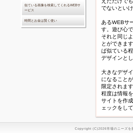
えただけで
似ている画像を検索してくれるWEBサ
でないとい
ービス
時間とお金は賢く使い
あるWEBサ
す。遊び心
それと同じ
とができま
ば似ている
デザインと
大きなデザ
になること
限定されま
程度は情報
サイトを作
ェックをし
Copyright (C)2026市場のニーズを